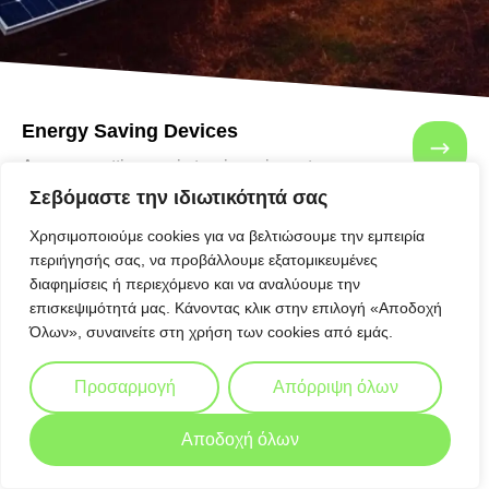
Energy Saving Devices
Aenean mattis mauris turpis, quis porta magna
aliquam eu. Nulla consectetur.
Σεβόμαστε την ιδιωτικότητά σας
Χρησιμοποιούμε cookies για να βελτιώσουμε την εμπειρία
περιήγησής σας, να προβάλλουμε εξατομικευμένες
διαφημίσεις ή περιεχόμενο και να αναλύουμε την
επισκεψιμότητά μας. Κάνοντας κλικ στην επιλογή «Αποδοχή
Όλων», συναινείτε στη χρήση των cookies από εμάς.
Προσαρμογή
Απόρριψη όλων
Αποδοχή όλων