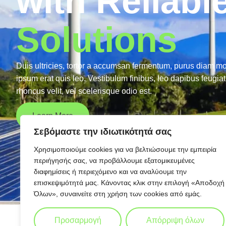
with Reliabl
Solutions
Duis ultricies, tortor a accumsan fermentum, purus diam mo
ipsum erat quis leo. Vestibulum finibus, leo dapibus feugia
rhoncus velit, vel scelerisque odio est.
Learn More
Σεβόμαστε την ιδιωτικότητά σας
Χρησιμοποιούμε cookies για να βελτιώσουμε την εμπειρία
περιήγησής σας, να προβάλλουμε εξατομικευμένες
διαφημίσεις ή περιεχόμενο και να αναλύουμε την
επισκεψιμότητά μας. Κάνοντας κλικ στην επιλογή «Αποδοχή
Όλων», συναινείτε στη χρήση των cookies από εμάς.
Προσαρμογή
Απόρριψη όλων