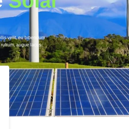
e
Solar
llis velit, eu bibendum
t rutrum, augue lacus