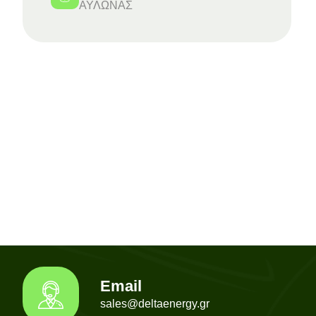
ΑΥΛΩΝΑΣ
Email
sales@deltaenergy.gr