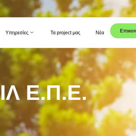
Επικοι
Υπηρεσίες
Τα project μας
Νέα
Ι
Λ
Ε
.
Π
.
Ε
.