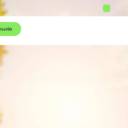
νωνία