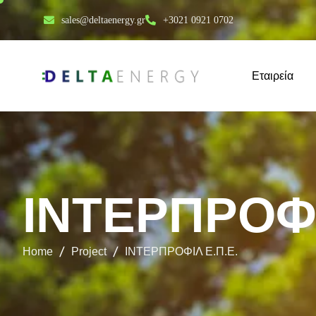
sales@deltaenergy.gr
+3021 0921 0702
Εταιρεία
Ι
Ν
Τ
Ε
Ρ
Π
Ρ
Ο
Φ
Home
Project
ΙΝΤΕΡΠΡΟΦΙΛ Ε.Π.Ε.