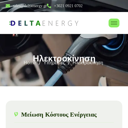
sales@deltaenergy.gr
+3021 0921 0702
Η
λ
ε
κ
τ
ρ
ο
κ
ί
ν
η
σ
η
Home
Υπηρεσίες
Ηλεκτροκίνηση
Μείωση Κόστους Ενέργειας