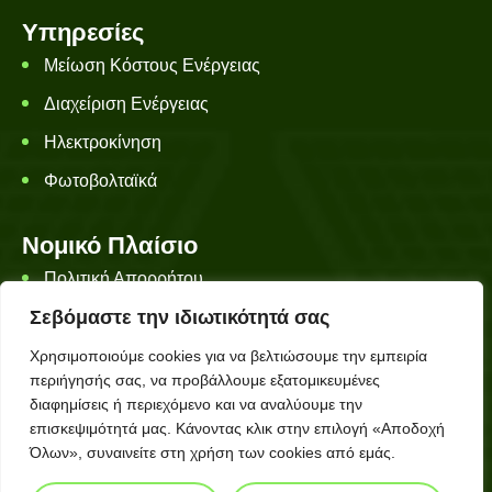
Υπηρεσίες
Μείωση Κόστους Ενέργειας
Διαχείριση Ενέργειας
Ηλεκτροκίνηση
Φωτοβολταϊκά
Νομικό Πλαίσιο
Πολιτική Απορρήτου
Σεβόμαστε την ιδιωτικότητά σας
Όροι Χρήσης
Χρήσιμοι σύνδεσμοι
Χρησιμοποιούμε cookies για να βελτιώσουμε την εμπειρία
περιήγησής σας, να προβάλλουμε εξατομικευμένες
διαφημίσεις ή περιεχόμενο και να αναλύουμε την
επισκεψιμότητά μας. Κάνοντας κλικ στην επιλογή «Αποδοχή
Όλων», συναινείτε στη χρήση των cookies από εμάς.
Copyright © 2025
DELTAENERGY
. All rights