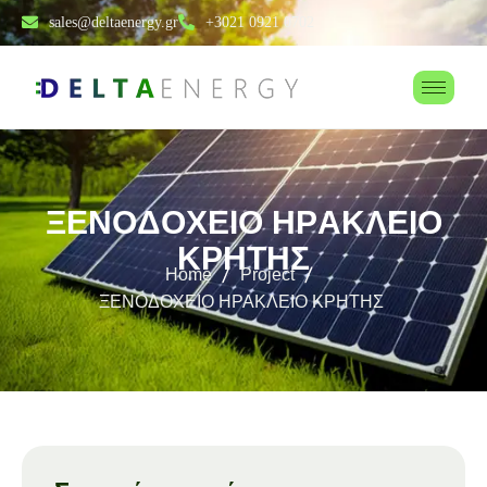
sales@deltaenergy.gr
+3021 0921 0702
Ξ
Ε
Ν
Ο
Δ
Ο
Χ
Ε
Ι
Ο
Η
Ρ
Α
Κ
Λ
Ε
Ι
Ο
Κ
Ρ
Η
Τ
Η
Σ
Home
Project
ΞΕΝΟΔΟΧΕΙΟ ΗΡΑΚΛΕΙΟ ΚΡΗΤΗΣ