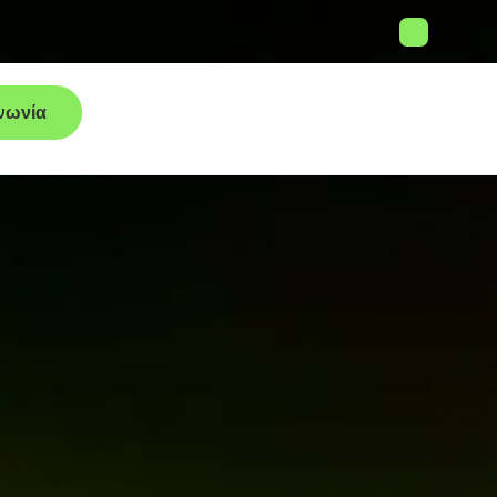
νωνία