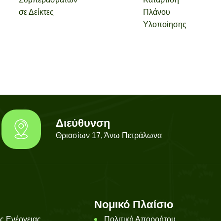
σε Δείκτες
Πλάνου
Υλοποίησης
Διεύθυνση
Θριασίων 17, Άνω Πετράλωνα
Νομικό Πλαίσιο
ς Ενέργειας
Πολιτική Απορρήτου