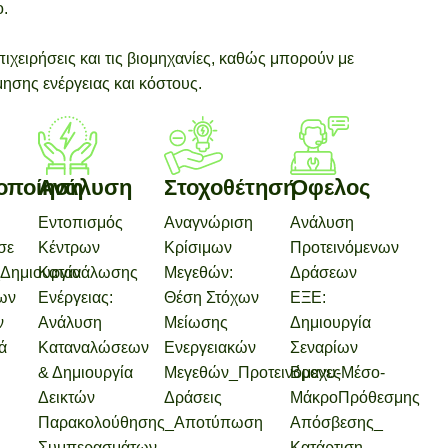
ο.
 επιχειρήσεις και τις βιομηχανίες, καθώς μπορούν με
ησης ενέργειας και κόστους.
οποίηση
Ανάλυση
Στοχοθέτηση
Όφελος
Εντοπισμός
Αναγνώριση
Ανάλυση
σε
Κέντρων
Κρίσιμων
Προτεινόμενων
Δημιουργία
Κατανάλωσης
Μεγεθών:
Δράσεων
ων
Ενέργειας:
Θέση Στόχων
ΕΞΕ:
ν
Ανάλυση
Μείωσης
Δημιουργία
ά
Καταναλώσεων
Ενεργειακών
Σεναρίων
& Δημιουργία
Μεγεθών_Προτεινόμενες
Βραχυ-Μέσο-
Δεικτών
Δράσεις
ΜάκροΠρόθεσμης
Παρακολούθησης_Αποτύπωση
Απόσβεσης_
Συμπερασμάτων
Κατάρτιση