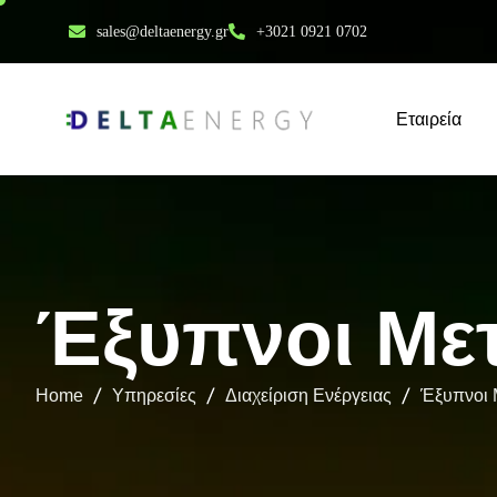
sales@deltaenergy.gr
+3021 0921 0702
Εταιρεία
Έ
ξ
υ
π
ν
ο
ι
Μ
ε
Home
Υπηρεσίες
Διαχείριση Ενέργειας
Έξυπνοι 