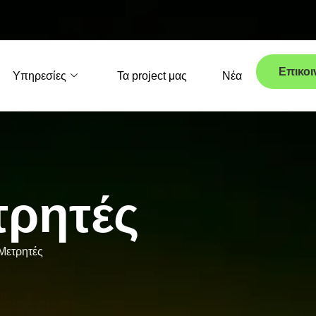
Επικοι
Υπηρεσίες
Τα project μας
Νέα
τ
ρ
η
τ
έ
ς
Μετρητές